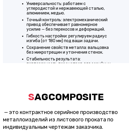
Универсальность: работаем с
углеродистой и нержавеющей сталью,
алюминием, медью.
Точный контроль: электромеханический
привод обеспечивает равномерное
усилие — без перекосов и деформаций.
Гибкость настройки: регулируем радиус
изгиба (от 180 мм) под ваши задачи.
Сохранение свойств металла: вальцовка
без микротрещин и утончения стенок.
Стабильность результата:
повторяемость параметров для серийных
заказов.
Идеально для воздуховодов, ёмкостей,
декоративных элементов и
металлоконструкций!
SAGCOMPOSITE
— это контрактное серийное производство
металлоизделий из листового проката по
индивидуальным чертежам заказчика.