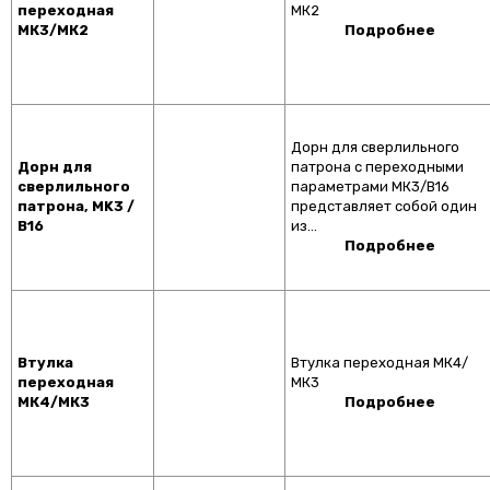
переходная
МК2
МК3/МК2
Подробнее
Дорн для сверлильного
Дорн для
патрона с переходными
сверлильного
параметрами МК3/В16
патрона, MK3 /
представляет собой один
B16
из…
Подробнее
Втулка
Втулка переходная МК4/
переходная
МК3
МК4/МК3
Подробнее