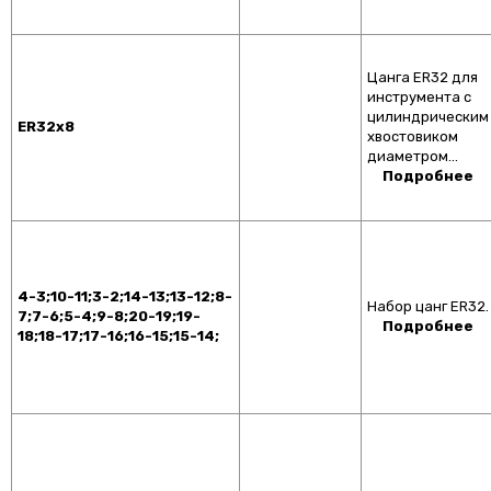
Цанга ER32 для
инструмента с
цилиндрическим
ER32x8
хвостовиком
диаметром…
Подробнее
4-3;10-11;3-2;14-13;13-12;8-
Набор цанг ER32.
7;7-6;5-4;9-8;20-19;19-
Подробнее
18;18-17;17-16;16-15;15-14;