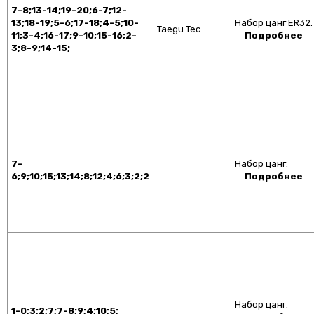
7-8;13-14;19-20;6-7;12-
13;18-19;5-6;17-18;4-5;10-
Набор цанг ER32.
Taegu Tec
11;3-4;16-17;9-10;15-16;2-
Подробнее
3;8-9;14-15;
7-
Набор цанг.
6;9;10;15;13;14;8;12;4;6;3;2;2
Подробнее
Набор цанг.
1-0;3;2;7;7-8;9;4;10;5;