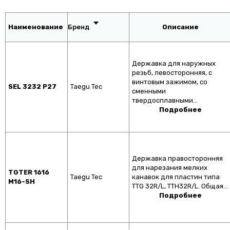
Наименование
Описание
Державка для наружных
резьб, левосторонняя, с
винтовым зажимом, со
SEL 3232 P27
Taegu Tec
сменными
твердосплавными…
Подробнее
Державка правосторонняя
для нарезания мелких
TGTER 1616
Taegu Tec
канавок для пластин типа
M16-SH
TTG 32R/L, TTH32R/L. Общая…
Подробнее