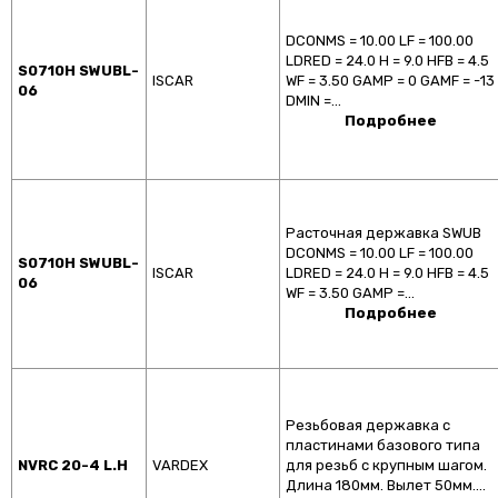
DCONMS = 10.00 LF = 100.00
LDRED = 24.0 H = 9.0 HFB = 4.5
S0710H SWUBL-
ISCAR
WF = 3.50 GAMP = 0 GAMF = -13
06
DMIN =…
Подробнее
Расточная державка SWUB
DCONMS = 10.00 LF = 100.00
S0710H SWUBL-
ISCAR
LDRED = 24.0 H = 9.0 HFB = 4.5
06
WF = 3.50 GAMP =…
Подробнее
Резьбовая державка с
пластинами базового типа
NVRC 20-4 L.H
VARDEX
для резьб с крупным шагом.
Длина 180мм. Вылет 50мм.…