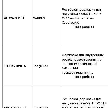
Резьбовая державка для
наружной резьбы. Длина
AL 25-3 R. H.
VARDEX
153.6мм. Вылет 30мм.
Хвостовик…
Подробнее
Державка для внутренних
резьб, правосторонняя, с
винтовым зажимом, со
TTER 2020-5
Taegu Tec
сменными
твердосплавными…
Подробнее
Резьбовая державка для
наружной резьбы H = 32.0 HF
SEL 3232P27
Taegu Tec
= 32.0 B = 32.0 LF = 170.00 WF