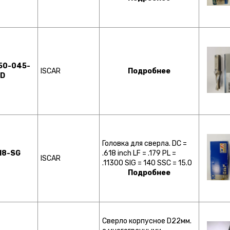
50-045-
ISCAR
Подробнее
3D
Головка для сверла. DC =
618-SG
.618 inch LF = .179 PL =
ISCAR
.11300 SIG = 140 SSC = 15.0
Подробнее
Сверло корпусное D22мм.