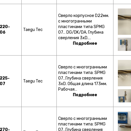
Сверло корпусное D22мм.
с многогранными
220-
пластинами типа SPMG
Taegu Tec
-06
07… DG/DK/DA. Глубина
сверления 3хD.…
Подробнее
Сверло с многогранными
пластинами типа: SPMG
225-
07…Глубина сверления
Taegu Tec
07
3хD. Общая длина 173мм.
Рабочая…
Подробнее
Сверло с многогранными
пластинами типа: SPMG
270-
07…Глубина сверления