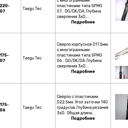
с многогранными
220-
пластинами типа SPMG
Taegu Tec
07
07… DG/DK/DA. Глубина
сверления 3хD.…
Подробнее
Сверло корпусное D17.5мм.
с многогранными
175-
пластинами типа SPMG
Taegu Tec
07
06… DG/DK/DA. Глубина
сверления 3хD.…
Подробнее
Свёрло с пластинами
D22.5мм. Угол заточки 140
175-
Taegu Tec
градусов. Глубина резания
-06
3хD. Общая длина…
Подробнее