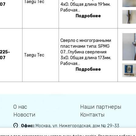
Taegu Tec
07
4хD. Общая длина 191мм.
Рабочая…
Подробнее
Сверло с многогранными
пластинами типа: SPMG
225-
07…Глубина сверления
Taegu Tec
07
3хD. Общая длина 173мм.
Рабочая…
Подробнее
О нас
Наши партнеры
Новости
Контакты
Офис:
Москва, ул. Нижегородская, дом № 29-33