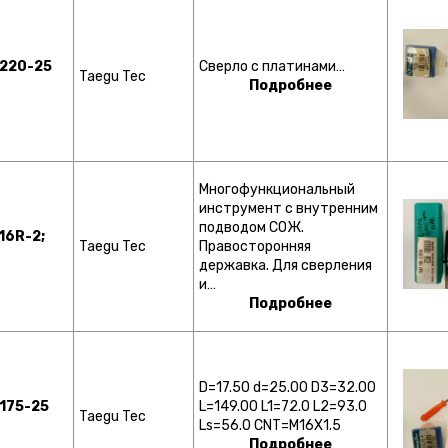
220-25
Сверло с платинами…
Taegu Tec
6
Подробнее
Многофункциональный
инструмент с внутренним
подводом СОЖ.
16R-2;
Taegu Tec
Правосторонняя
державка. Для сверления
и…
Подробнее
D=17.50 d=25.00 D3=32.00
175-25
L=149.00 L1=72.0 L2=93.0
Taegu Tec
6
Ls=56.0 CNT=M16X1.5
Подробнее