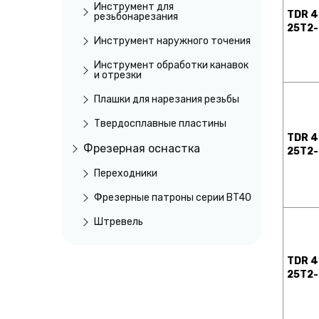
Инструмент для
TDR 4
резьбонарезания
25T2-
Инструмент наружного точения
Инструмент обработки канавок
и отрезки
Плашки для нарезания резьбы
Твердосплавные пластины
TDR 4
Фрезерная оснастка
25T2-
Переходники
Фрезерные патроны серии BT40
Штревель
TDR 4
25T2